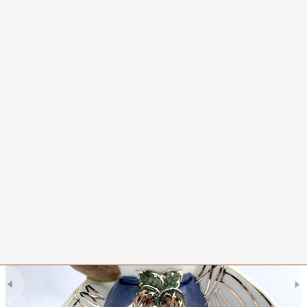
0
Ангел орехового спаса