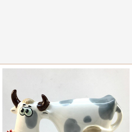
0
Корова с цветком с серыми
пятнами