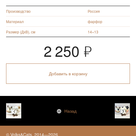
Производство
Россия
Материал
фарфор
Размер (ДхВ), см
14×13
2 250
Я
Добавить в корзину
Назад
© Volks&Cats, 2014—2026