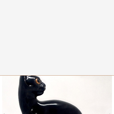
0
Фарфоровая статуэтка
кошка Бомбейская кошка